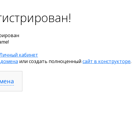
гистрирован!
рирован
ame!
Личный кабинет
 домена
или создать полноценный
сайт в конструкторе
.
омена